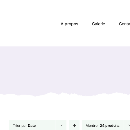
Passer
au
contenu
A propos
Galerie
Conta
Trier par
Date
Montrer
24 produits