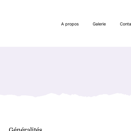
Passer
au
contenu
A propos
Galerie
Conta
Généralités