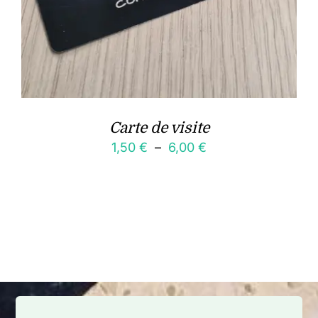
Carte de visite
Plage
1,50
€
–
6,00
€
de
prix :
1,50 €
à
6,00 €