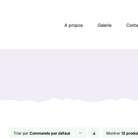
Passer
au
contenu
A propos
Galerie
Conta
Trier par
Commande par défaut
Montrer
12 produi