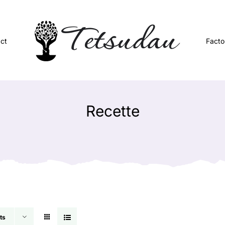
ct
Facto
Recette
ts