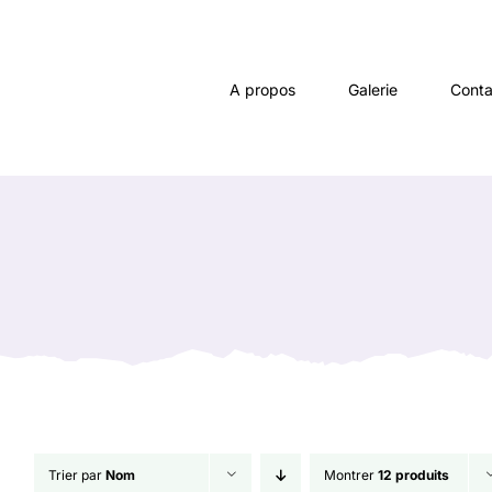
Passer
au
contenu
A propos
Galerie
Conta
Trier par
Nom
Montrer
12 produits