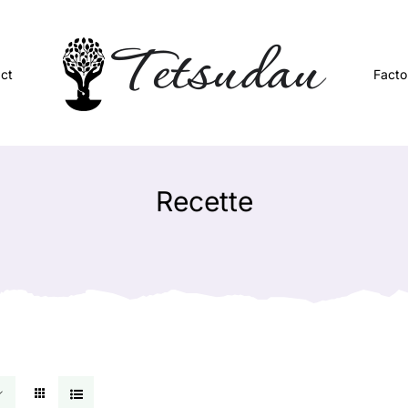
ct
Facto
Recette